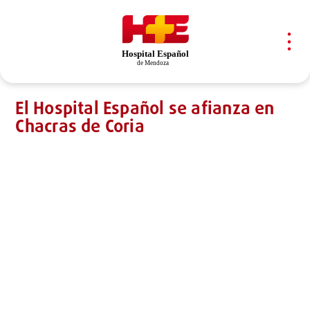
Skip
Skip
links
to
content
To
na
PUBLISHED
IN:
El Hospital Español se afianza en
Chacras de Coria