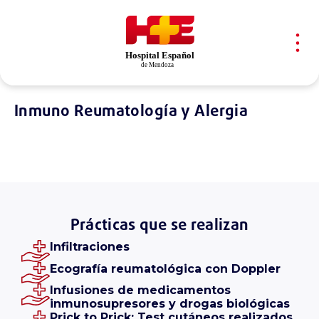
Skip
Skip
links
to
content
To
na
Inmuno Reumatología y Alergia
Prácticas que se realizan
Infiltraciones
Ecografía reumatológica con Doppler
Infusiones de medicamentos
inmunosupresores y drogas biológicas
Prick to Prick: Test cutáneos realizados