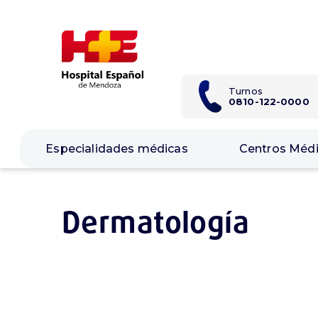
Skip
Skip
links
to
content
Turnos
0810-122-0000
Especialidades médicas
Centros Méd
Dermatología