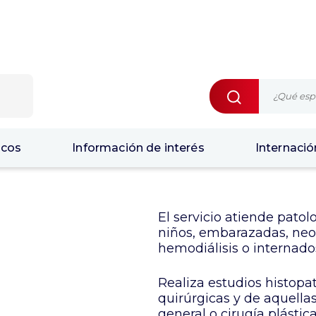
icos
Información de interés
Internació
El servicio atiende patol
niños, embarazadas, neon
hemodiálisis o internados
Realiza estudios histopa
quirúrgicas y de aquella
general o cirugía plástica