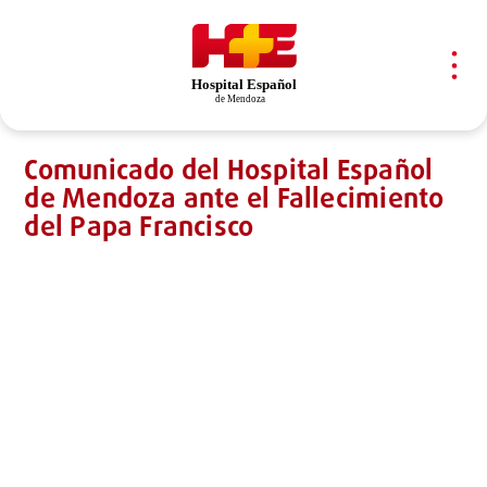
Skip
Skip
links
to
content
To
na
PUBLISHED
IN:
Comunicado del Hospital Español
de Mendoza ante el Fallecimiento
del Papa Francisco