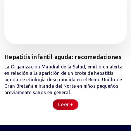
Hepatitis infantil aguda: recomedaciones
La Organización Mundial de la Salud, emitió un alerta
en relación a la aparición de un brote de hepatitis
aguda de etiología desconocida en el Reino Unido de
Gran Bretaña e Irlanda del Norte en niños pequeños
previamente sanos en general.
Leer +
El síndrome ha sido descripto como una hepatitis
aguda grave con elevación marcada de las enzimas
hepáticas e ictericia, acompañado en la mayoría de los
casos por síntomas gastrointestinales previos que